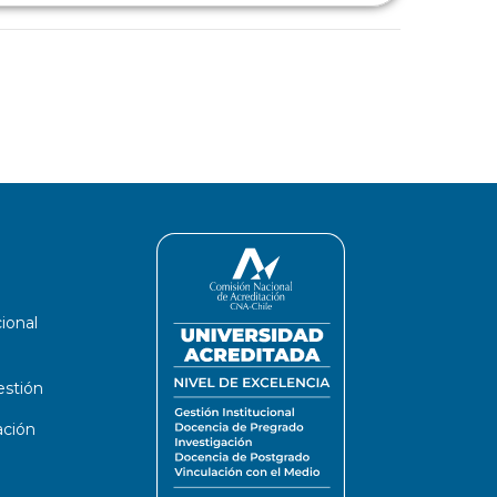
cional
estión
ación