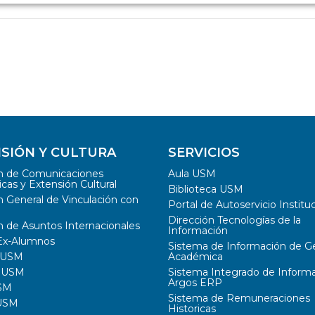
SIÓN Y CULTURA
SERVICIOS
ón de Comunicaciones
Aula USM
icas y Extensión Cultural
Biblioteca USM
n General de Vinculación con
Portal de Autoservicio Institu
Dirección Tecnologías de la
n de Asuntos Internacionales
Información
Ex-Alumnos
Sistema de Información de G
s USM
Académica
s USM
Sistema Integrado de Inform
Argos ERP
SM
Sistema de Remuneraciones
 USM
Historicas